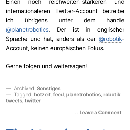
Einen noch reichweiten-stärkeren und
internationaleren Twitter-Account betreibe
ich übrigens unter dem handle
@planetrobotics
. Der ist in englischer
Sprache und hat, anders als der
@robotik
-
Account, keinen europäischen Fokus.
Gerne folgen und weitersagen!
Archived:
Sonstiges
Tagged:
botzeit
,
feed
,
planetrobotics
,
robotik
,
tweets
,
twitter
on
Leave a Comment
Rob
bei