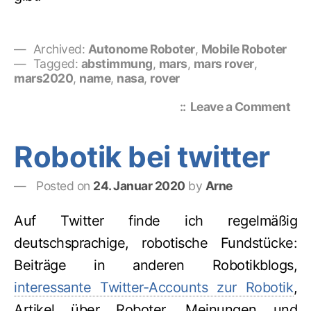
Archived:
Autonome Roboter
,
Mobile Roboter
Tagged:
abstimmung
,
mars
,
mars rover
,
mars2020
,
name
,
nasa
,
rover
on
Leave a Comment
Na
the
Robotik bei twitter
Rov
Con
Posted on
24. Januar 2020
by
Arne
Auf Twitter finde ich regelmäßig
deutschsprachige, robotische Fundstücke:
Beiträge in anderen Robotikblogs,
interessante Twitter-Accounts zur Robotik
,
Artikel über Roboter, Meinungen und