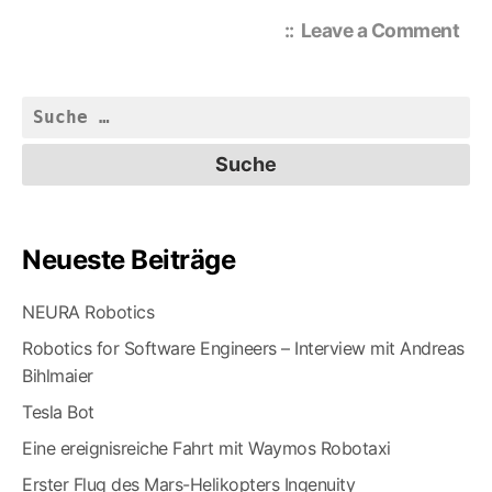
on
Leave a Comment
Neu
Ge
Suche
nach:
Neueste Beiträge
NEURA Robotics
Robotics for Software Engineers – Interview mit Andreas
Bihlmaier
Tesla Bot
Eine ereignisreiche Fahrt mit Waymos Robotaxi
Erster Flug des Mars-Helikopters Ingenuity