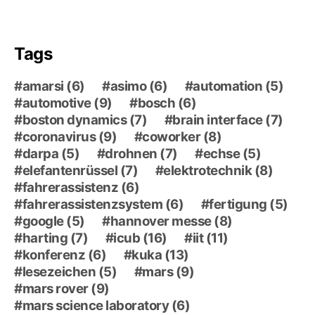
Tags
amarsi
(6)
asimo
(6)
automation
(5)
automotive
(9)
bosch
(6)
boston dynamics
(7)
brain interface
(7)
coronavirus
(9)
coworker
(8)
darpa
(5)
drohnen
(7)
echse
(5)
elefantenrüssel
(7)
elektrotechnik
(8)
fahrerassistenz
(6)
fahrerassistenzsystem
(6)
fertigung
(5)
google
(5)
hannover messe
(8)
harting
(7)
icub
(16)
iit
(11)
konferenz
(6)
kuka
(13)
lesezeichen
(5)
mars
(9)
mars rover
(9)
mars science laboratory
(6)