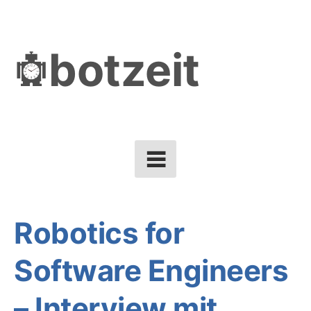
Skip
to
botzeit
content
Robotics for
Software Engineers
– Interview mit