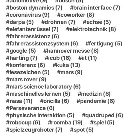
automotive
(9)
bosch
(5)
boston dynamics
(7)
brain interface
(7)
coronavirus
(9)
coworker
(8)
darpa
(5)
drohnen
(7)
echse
(5)
elefantenrüssel
(7)
elektrotechnik
(8)
fahrerassistenz
(6)
fahrerassistenzsystem
(6)
fertigung
(5)
google
(5)
hannover messe
(8)
harting
(7)
icub
(16)
iit
(11)
konferenz
(6)
kuka
(13)
lesezeichen
(5)
mars
(9)
mars rover
(9)
mars science laboratory
(6)
maschinelles lernen
(5)
medizin
(6)
nasa
(11)
oncilla
(6)
pandemie
(6)
Perseverance
(6)
physische interaktion
(5)
quadruped
(6)
robocup
(6)
roomba
(19)
spiel
(5)
spielzeugroboter
(7)
spot
(5)