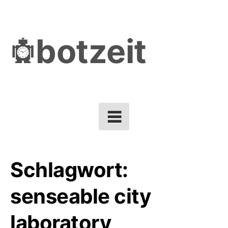
Skip
to
botzeit
content
Schlagwort:
senseable city
laboratory