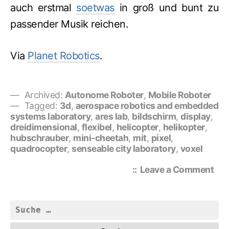
auch erstmal
soetwas
in groß und bunt zu
passender Musik reichen.
Via
Planet Robotics
.
Archived:
Autonome Roboter
,
Mobile Roboter
Tagged:
3d
,
aerospace robotics and embedded
systems laboratory
,
ares lab
,
bildschirm
,
display
,
dreidimensional
,
flexibel
,
helicopter
,
helikopter
,
hubschrauber
,
mini-cheetah
,
mit
,
pixel
,
quadrocopter
,
senseable city laboratory
,
voxel
on
Leave a Comment
Gig
3D
Dis
Suche
aus
nach:
fli