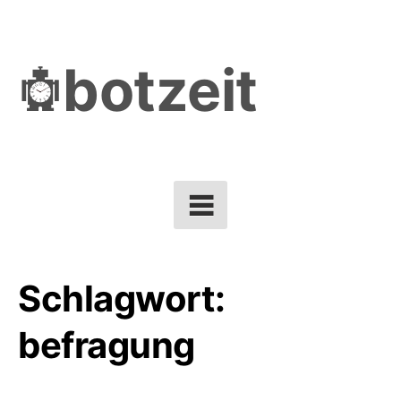
Skip
to
botzeit
content
Schlagwort:
befragung