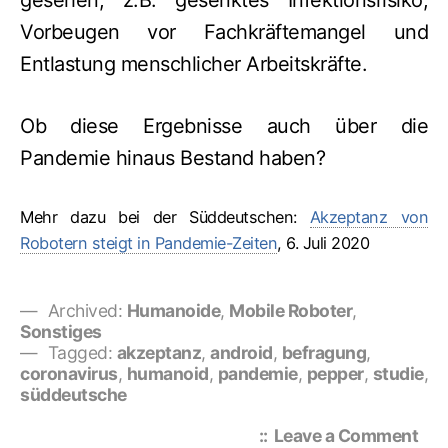
Vorbeugen vor Fachkräftemangel und
Entlastung menschlicher Arbeitskräfte.
Ob diese Ergebnisse auch über die
Pandemie hinaus Bestand haben?
Mehr dazu bei der Süddeutschen:
Akzeptanz von
Robotern steigt in Pandemie-Zeiten
, 6. Juli 2020
Archived:
Humanoide
,
Mobile Roboter
,
Sonstiges
Tagged:
akzeptanz
,
android
,
befragung
,
coronavirus
,
humanoid
,
pandemie
,
pepper
,
studie
,
süddeutsche
on
Leave a Comment