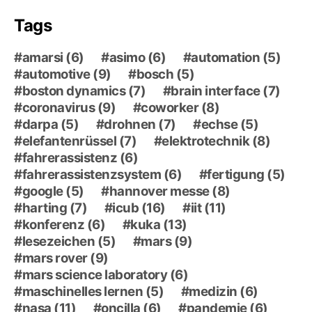
Tags
amarsi
(6)
asimo
(6)
automation
(5)
automotive
(9)
bosch
(5)
boston dynamics
(7)
brain interface
(7)
coronavirus
(9)
coworker
(8)
darpa
(5)
drohnen
(7)
echse
(5)
elefantenrüssel
(7)
elektrotechnik
(8)
fahrerassistenz
(6)
fahrerassistenzsystem
(6)
fertigung
(5)
google
(5)
hannover messe
(8)
harting
(7)
icub
(16)
iit
(11)
konferenz
(6)
kuka
(13)
lesezeichen
(5)
mars
(9)
mars rover
(9)
mars science laboratory
(6)
maschinelles lernen
(5)
medizin
(6)
nasa
(11)
oncilla
(6)
pandemie
(6)