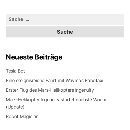
Akz
von
Rob
Suche
ste
nach:
in
Pan
Zei
Neueste Beiträge
Tesla Bot
Eine ereignisreiche Fahrt mit Waymos Robotaxi
Erster Flug des Mars-Helikopters Ingenuity
Mars-Helikopter Ingenuity startet nächste Woche
(Update)
Robot Magician