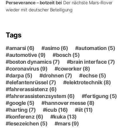
Perseverance – botzeit
bei
Der nächste Mars-Ro­ver
wieder mit deutscher Beteiligung
Tags
amarsi
(6)
asimo
(6)
automation
(5)
automotive
(9)
bosch
(5)
boston dynamics
(7)
brain interface
(7)
coronavirus
(9)
coworker
(8)
darpa
(5)
drohnen
(7)
echse
(5)
elefantenrüssel
(7)
elektrotechnik
(8)
fahrerassistenz
(6)
fahrerassistenzsystem
(6)
fertigung
(5)
google
(5)
hannover messe
(8)
harting
(7)
icub
(16)
iit
(11)
konferenz
(6)
kuka
(13)
lesezeichen
(5)
mars
(9)