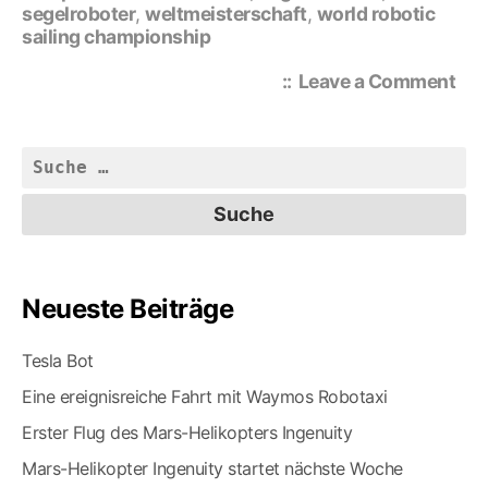
segelroboter
,
weltmeisterschaft
,
world robotic
sailing championship
on
Leave a Comment
Glü
nac
Öst
Suche
nach:
Neueste Beiträge
Tesla Bot
Eine ereignisreiche Fahrt mit Waymos Robotaxi
Erster Flug des Mars-Helikopters Ingenuity
Mars-Helikopter Ingenuity startet nächste Woche