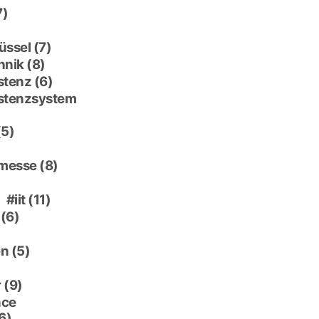
7)
üssel
(7)
hnik
(8)
stenz
(6)
istenzsystem
(5)
 messe
(8)
)
iit
(11)
(6)
en
(5)
r
(9)
nce
6)