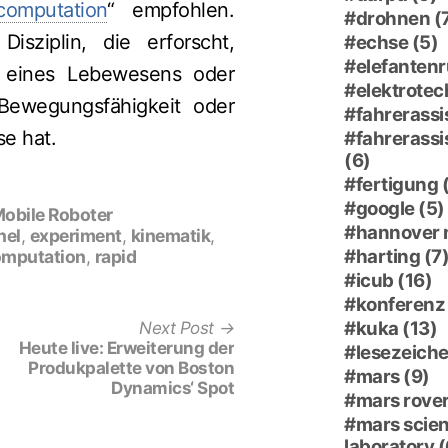
computation
“ empfohlen.
drohnen
(
Disziplin, die erforscht,
echse
(5)
elefantenr
t eines Lebewesens oder
elektrotec
Bewegungsfähigkeit oder
fahrerassi
se hat.
fahrerass
(6)
fertigung
google
(5)
obile Roboter
hannover
nel
,
experiment
,
kinematik
,
harting
(7
omputation
,
rapid
icub
(16)
konferenz
kuka
(13)
Next
Next Post
post:
Heute live: Erweiterung der
lesezeich
Produkpalette von Boston
mars
(9)
Dynamics‘ Spot
mars rove
mars scie
laboratory
(