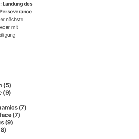
e: Landung des
Perseverance
er nächste
eder mit
iligung
n
(5)
e
(9)
namics
(7)
rface
(7)
us
(9)
(8)