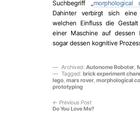
Suchbegriff „
morphological 
Dahinter verbirgt sich eine 
welchen Einfluss die Gestal
einer Maschine auf dessen 
sogar dessen kognitive Prozes
Archived:
Autonome Roboter
,
M
Tagged:
brick experiment chan
lego
,
mars rover
,
morphological c
prototyping
Previous
Beitrags-
Previous Post
post:
Do You Love Me?
Navigation