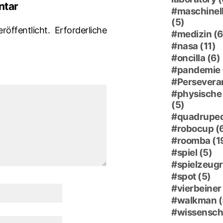
ntar
maschinell
(5)
röffentlicht.
Erforderliche
medizin
(6
nasa
(11)
oncilla
(6)
pandemie
Persevera
physische 
(5)
quadrupe
robocup
(
roomba
(1
spiel
(5)
spielzeug
spot
(5)
vierbeiner
walkman
(
wissensch