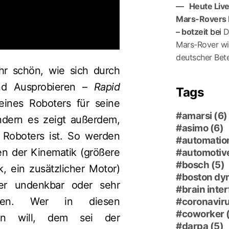
Heute Liv
Mars-Rovers 
– botzeit
bei
D
Mars-Ro­ver wi
deutscher Bete
hr schön, wie sich durch
und Ausprobieren –
Rapid
Tags
ines Roboters für seine
amarsi
(6)
ndern es zeigt außerdem,
asimo
(6)
s Roboters ist. So werden
automatio
en der Kinematik (größere
automotiv
bosch
(5)
k, ein zusätzlicher Motor)
boston dy
er undenkbar oder sehr
brain inte
ären. Wer in diesen
coronavir
coworker
gen will, dem sei der
darpa
(5)