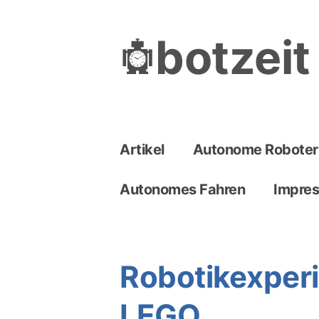
Skip
to
botzeit
content
Artikel
Autonome Roboter
Autonomes Fahren
Impre
Robotikexper
LEGO