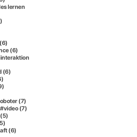
es lernen
)
(6)
nce
(6)
interaktion
d
(6)
6)
9)
roboter
(7)
video
(7)
(5)
5)
aft
(6)