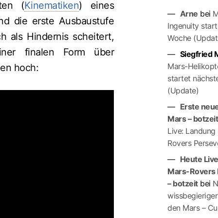
ten (
Kinematiken
) eines
Arne
bei
M
nd die erste Ausbaustufe
Ingenuity star
 als Hindernis scheitert,
Woche (Updat
iner finalen Form über
Siegfried
Mars-Helikopte
en hoch:
startet nächs
(Update)
Erste neue
Mars – botzei
Live: Landung
Rovers Persev
Heute Liv
Mars-Rovers 
– botzeit
bei
N
wissbegierige
den Mars – Cur