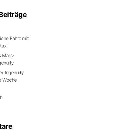
Beiträge
eiche Fahrt mit
axi
s Mars-
genuity
r Ingenuity
te Woche
an
are