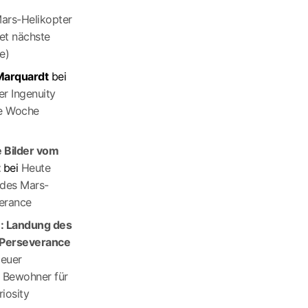
ars-Helikopter
tet nächste
e)
 Marquardt
bei
r Ingenuity
te Woche
 Bilder vom
t
bei
Heute
 des Mars-
erance
e: Landung des
Perseverance
euer
r Bewohner für
iosity