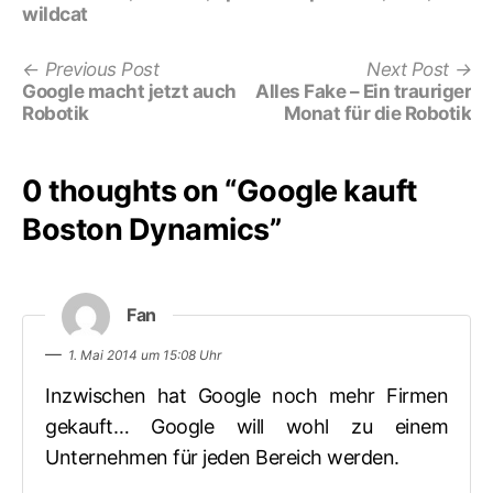
wildcat
Previous
Ne
Beitrags-
Previous Post
Next Post
post:
po
Google macht jetzt auch
Alles Fake – Ein trauriger
Navigation
Robotik
Monat für die Robotik
0 thoughts on “
Google kauft
Boston Dynamics
”
sagt:
Fan
1. Mai 2014 um 15:08 Uhr
Inzwischen hat Google noch mehr Firmen
gekauft… Google will wohl zu einem
Unternehmen für jeden Bereich werden.