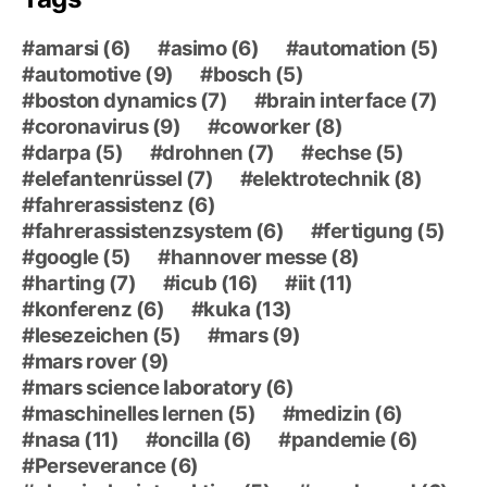
amarsi
(6)
asimo
(6)
automation
(5)
automotive
(9)
bosch
(5)
boston dynamics
(7)
brain interface
(7)
coronavirus
(9)
coworker
(8)
darpa
(5)
drohnen
(7)
echse
(5)
elefantenrüssel
(7)
elektrotechnik
(8)
fahrerassistenz
(6)
fahrerassistenzsystem
(6)
fertigung
(5)
google
(5)
hannover messe
(8)
harting
(7)
icub
(16)
iit
(11)
konferenz
(6)
kuka
(13)
lesezeichen
(5)
mars
(9)
mars rover
(9)
mars science laboratory
(6)
maschinelles lernen
(5)
medizin
(6)
nasa
(11)
oncilla
(6)
pandemie
(6)
Perseverance
(6)