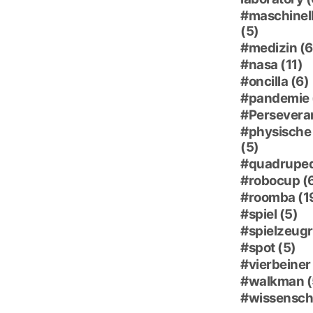
maschinell
(5)
medizin
(6
nasa
(11)
oncilla
(6)
pandemie
Persevera
physische 
(5)
quadrupe
robocup
(
roomba
(1
spiel
(5)
spielzeug
spot
(5)
vierbeiner
walkman
(
wissensch