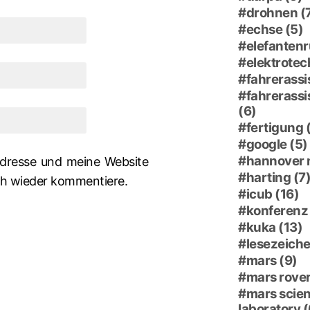
drohnen
(
echse
(5)
elefantenr
elektrotec
fahrerassi
fahrerass
(6)
fertigung
google
(5)
hannover
dresse und meine Website
harting
(7
ich wieder kommentiere.
icub
(16)
konferenz
kuka
(13)
lesezeich
mars
(9)
mars rove
mars scie
laboratory
(