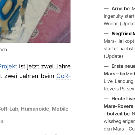
Arne
bei
M
Ingenuity star
Woche (Updat
Siegfried
Mars-Helikopte
startet nächs
hen
(Update)
rojekt
ist jetzt zwei Jahre
Erste neue
Mars – botzei
eit zwei Jahren beim
CoR-
Live: Landung
Rovers Persev
Heute Liv
Mars-Rovers 
oR-Lab
,
Humanoide
,
Mobile
– botzeit
bei
N
ba
wissbegierige
den Mars – Cur