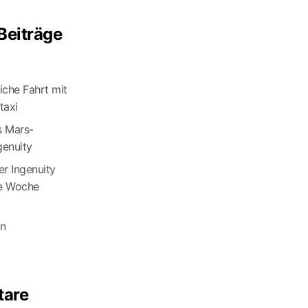
Beiträge
eiche Fahrt mit
axi
s Mars-
genuity
r Ingenuity
te Woche
an
are