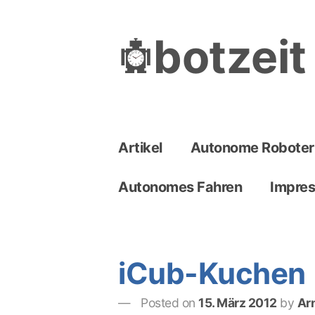
Skip
to
botzeit
content
Artikel
Autonome Roboter
Autonomes Fahren
Impre
iCub-Kuchen
Posted on
15. März 2012
by
Ar