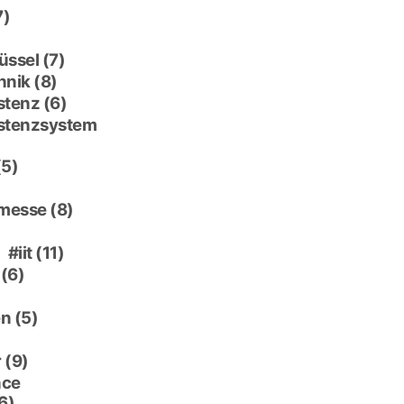
7)
üssel
(7)
hnik
(8)
stenz
(6)
istenzsystem
(5)
 messe
(8)
)
iit
(11)
(6)
en
(5)
r
(9)
nce
6)