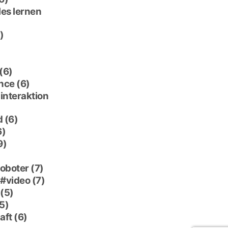
es lernen
)
(6)
nce
(6)
interaktion
d
(6)
6)
9)
roboter
(7)
video
(7)
(5)
5)
aft
(6)