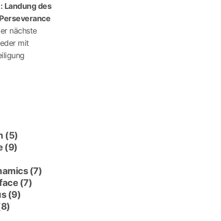
e: Landung des
Perseverance
er nächste
eder mit
iligung
n
(5)
e
(9)
namics
(7)
rface
(7)
us
(9)
(8)