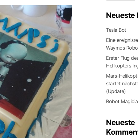
Neueste 
Tesla Bot
Eine ereignisr
Waymos Robot
Erster Flug de
Helikopters In
Mars-Helikopte
startet nächs
(Update)
Robot Magici
Neueste
Komment