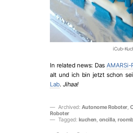
iCub-Kuc
In related news: Das
AMARSi-P
alt und ich bin jetzt schon s
Lab
.
Jihaa!
Archived:
Autonome Roboter
,
C
Roboter
Tagged:
kuchen
,
oncilla
,
room