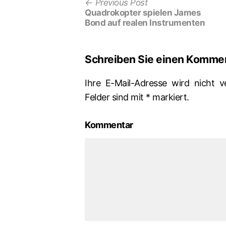
Previous
Beitrags-
Previous Post
post:
Quadrokopter spielen James
Navigation
Bond auf realen Instrumenten
Schreiben Sie einen Komme
Ihre E-Mail-Adresse wird nicht ve
Felder sind mit
*
markiert.
Kommentar