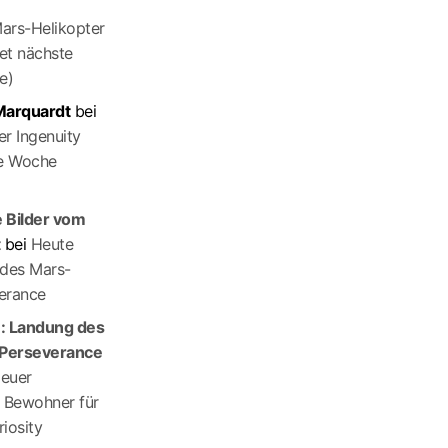
ars-Helikopter
tet nächste
e)
 Marquardt
bei
r Ingenuity
te Woche
 Bilder vom
t
bei
Heute
 des Mars-
erance
e: Landung des
Perseverance
euer
r Bewohner für
iosity