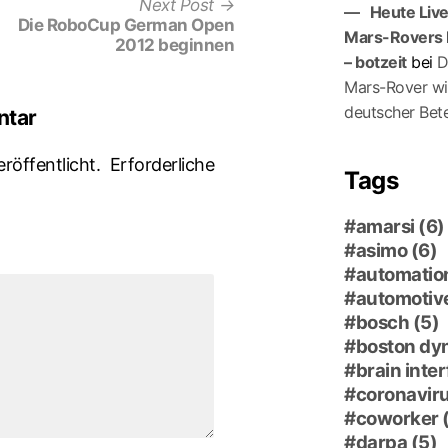
Next
Next Post
Heute Liv
post:
Die RoboCup German Open
Mars-Rovers 
2012 beginnen
– botzeit
bei
D
Mars-Ro­ver wi
deutscher Bete
ntar
röffentlicht.
Erforderliche
Tags
amarsi
(6)
asimo
(6)
automatio
automotiv
bosch
(5)
boston dy
brain inte
coronavir
coworker
darpa
(5)