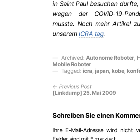
in Saint Paul besuchen durfte
wegen der COVID-19-Pandem
musste. Noch mehr Artikel zu
unserem
ICRA tag
.
Archived:
Autonome Roboter
,
Mobile Roboter
Tagged:
icra
,
japan
,
kobe
,
konf
Previous
Beitrags-
Previous Post
post:
[Linkdump] 25. Mai 2009
Navigation
Schreiben Sie einen Komme
Ihre E-Mail-Adresse wird nicht ve
Felder sind mit
*
markiert.