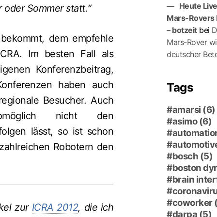
Heute Liv
 oder Sommer statt.“
Mars-Rovers 
– botzeit
bei
D
r bekommt, dem empfehle
Mars-Ro­ver wi
CRA. Im besten Fall als
deutscher Bete
igenen Konferenzbeitrag,
 Konferenzen haben auch
Tags
regionale Besucher. Auch
amarsi
(6)
öglich nicht den
asimo
(6)
folgen lässt, so ist schon
automatio
automotiv
n zahlreichen Robotern den
bosch
(5)
boston dy
brain inte
coronavir
coworker
ikel zur
ICRA 2012
, die ich
darpa
(5)