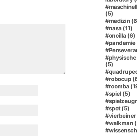
maschinell
(5)
medizin
(6
nasa
(11)
oncilla
(6)
pandemie
Persevera
physische 
(5)
quadrupe
robocup
(
roomba
(1
spiel
(5)
spielzeug
spot
(5)
vierbeiner
walkman
(
wissensch