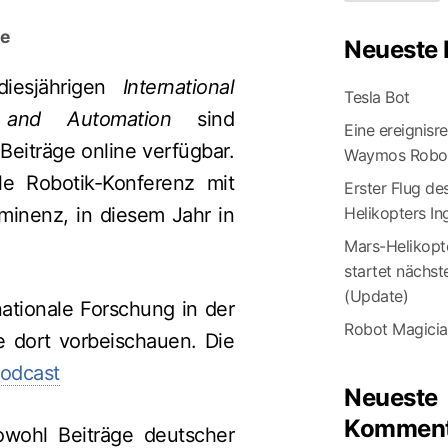
e
Neueste 
diesjährigen
International
Tesla Bot
 and Automation
sind
Eine ereignisr
 Beiträge online verfügbar.
Waymos Robot
le Robotik-Konferenz mit
Erster Flug de
Helikopters In
ominenz, in diesem Jahr in
Mars-Helikopte
startet nächs
(Update)
nationale Forschung in der
Robot Magici
te dort vorbeischauen. Die
odcast
Neueste
Komment
owohl Beiträge deutscher