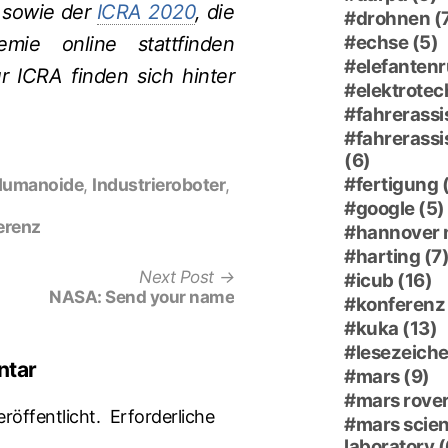
, sowie der
ICRA 2020
, die
drohnen
(
echse
(5)
ie online stattfinden
elefantenr
r ICRA finden sich hinter
elektrotec
fahrerassi
fahrerass
(6)
fertigung
Humanoide
,
Industrieroboter
,
google
(5)
erenz
hannover
harting
(7
Next
Next Post
icub
(16)
post:
NASA: Send your name
konferenz
kuka
(13)
lesezeich
ntar
mars
(9)
mars rove
röffentlicht.
Erforderliche
mars scie
laboratory
(