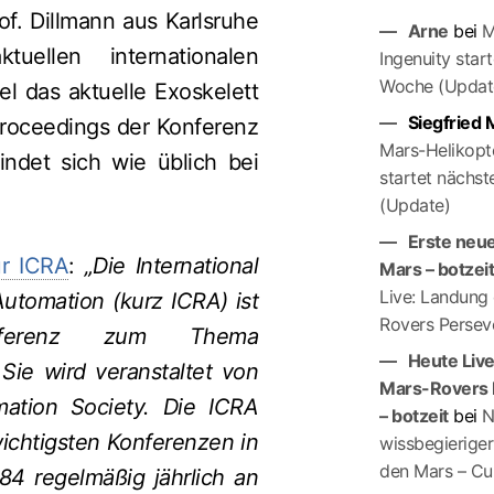
f. Dillmann aus Karlsruhe
Arne
bei
M
ellen internationalen
Ingenuity star
Woche (Updat
l das aktuelle Exoskelett
Siegfried
roceedings der Konferenz
Mars-Helikopte
findet sich wie üblich bei
startet nächs
(Update)
Erste neue
ur ICRA
:
„Die International
Mars – botzei
Live: Landung
utomation (kurz ICRA) ist
Rovers Persev
onferenz zum Thema
Heute Liv
Sie wird veranstaltet von
Mars-Rovers 
ation Society. Die ICRA
– botzeit
bei
N
ichtigsten Konferenzen in
wissbegierige
den Mars – Cur
984 regelmäßig jährlich an