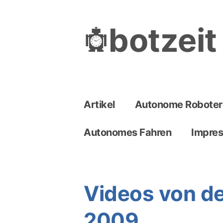
Skip
to
botzeit
content
Artikel
Autonome Roboter
Autonomes Fahren
Impre
Videos von d
2009