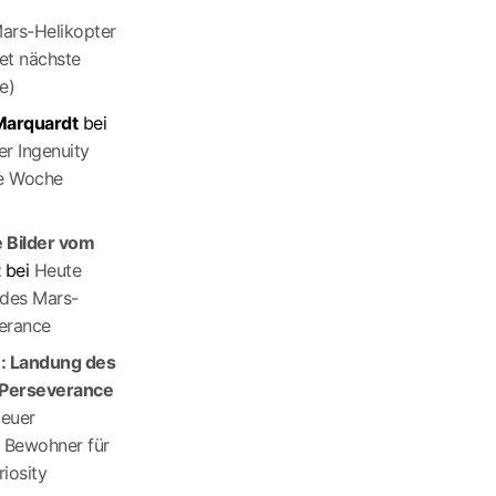
ars-Helikopter
tet nächste
e)
 Marquardt
bei
r Ingenuity
te Woche
 Bilder vom
t
bei
Heute
 des Mars-
erance
e: Landung des
Perseverance
euer
r Bewohner für
iosity