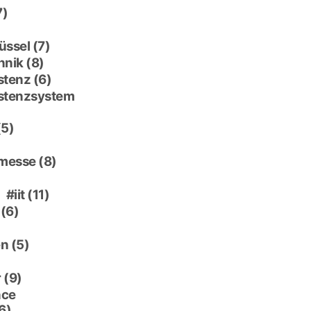
7)
üssel
(7)
hnik
(8)
stenz
(6)
istenzsystem
(5)
 messe
(8)
)
iit
(11)
(6)
en
(5)
r
(9)
nce
6)