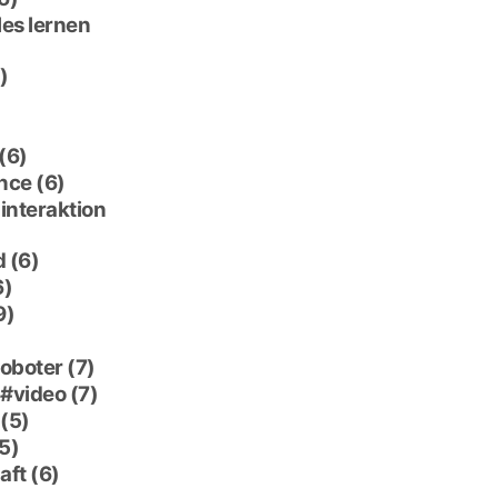
es lernen
)
(6)
nce
(6)
interaktion
d
(6)
6)
9)
roboter
(7)
video
(7)
(5)
5)
aft
(6)