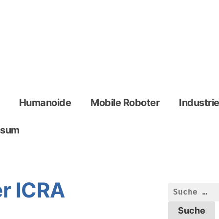
Humanoide
Mobile Roboter
Industri
ssum
er ICRA
Suche
nach: