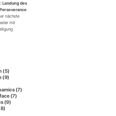
e: Landung des
Perseverance
er nächste
eder mit
iligung
n
(5)
e
(9)
namics
(7)
rface
(7)
us
(9)
(8)