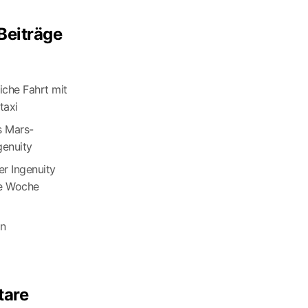
Beiträge
eiche Fahrt mit
axi
s Mars-
genuity
r Ingenuity
te Woche
an
are