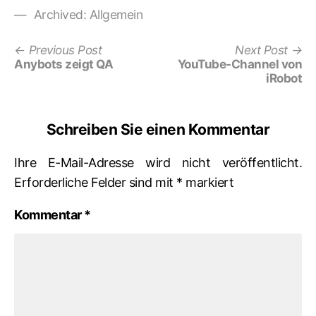
Archived:
Allgemein
Previous
Ne
Beitrags-
Previous Post
Next Post
post:
po
Anybots zeigt QA
YouTube-Channel von
Navigation
iRobot
Schreiben Sie einen Kommentar
Ihre E-Mail-Adresse wird nicht veröffentlicht.
Erforderliche Felder sind mit
*
markiert
Kommentar
*