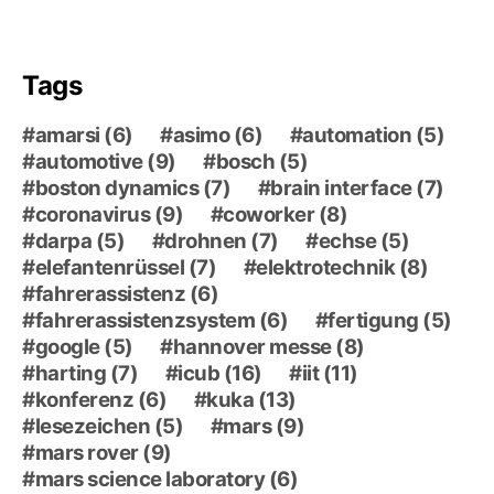
Tags
amarsi
(6)
asimo
(6)
automation
(5)
automotive
(9)
bosch
(5)
boston dynamics
(7)
brain interface
(7)
coronavirus
(9)
coworker
(8)
darpa
(5)
drohnen
(7)
echse
(5)
elefantenrüssel
(7)
elektrotechnik
(8)
fahrerassistenz
(6)
fahrerassistenzsystem
(6)
fertigung
(5)
google
(5)
hannover messe
(8)
harting
(7)
icub
(16)
iit
(11)
konferenz
(6)
kuka
(13)
lesezeichen
(5)
mars
(9)
mars rover
(9)
mars science laboratory
(6)