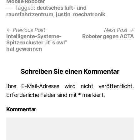
Mobile Roboter
Tagged:
deutsches luft- und
raumfahrtzentrum
,
justin
,
mechatronik
Previous
Ne
Beitrags-
Previous Post
Next Post
post:
po
Intelligente-Systeme-
Roboter gegen ACTA
Navigation
Spitzencluster „it`s owl“
hat gewonnen
Schreiben Sie einen Kommentar
Ihre E-Mail-Adresse wird nicht veröffentlicht.
Erforderliche Felder sind mit
*
markiert.
Kommentar