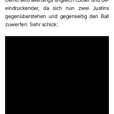
Demo wird al­ler­dings un­gleich cooler und be­
ein­drucken­der, da sich nun zwei Justins
gegen­über­stehen und gegen­seitig den Ball
zu­wer­fen. Sehr schick: