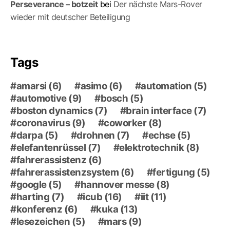
Perseverance – botzeit
bei
Der nächste Mars-Ro­ver
wieder mit deutscher Beteiligung
Tags
amarsi
(6)
asimo
(6)
automation
(5)
automotive
(9)
bosch
(5)
boston dynamics
(7)
brain interface
(7)
coronavirus
(9)
coworker
(8)
darpa
(5)
drohnen
(7)
echse
(5)
elefantenrüssel
(7)
elektrotechnik
(8)
fahrerassistenz
(6)
fahrerassistenzsystem
(6)
fertigung
(5)
google
(5)
hannover messe
(8)
harting
(7)
icub
(16)
iit
(11)
konferenz
(6)
kuka
(13)
lesezeichen
(5)
mars
(9)