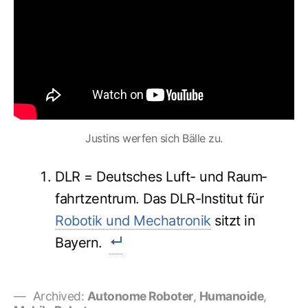
Justins werfen sich Bälle zu.
DLR = Deut­sches Luft- und Raum­
fahrt­zen­trum. Das DLR-In­sti­tut für
Robotik und Mechatronik
sitzt in
Bayern.
Archived:
Autonome Roboter
,
Humanoide
,