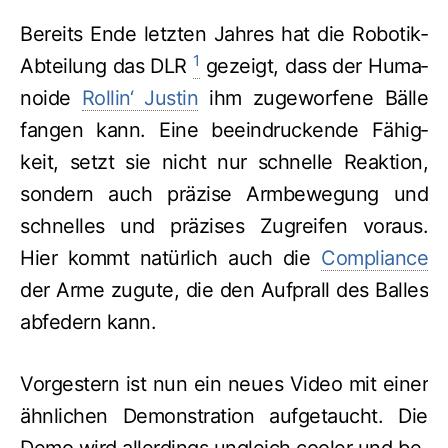
Be­reits Ende letz­ten Jah­res hat die Ro­bo­tik-
1
Ab­tei­lung das DLR
ge­zeigt, dass der Hu­ma­
no­ide
Rollin‘ Justin
ihm zu­ge­wor­fe­ne Bäl­le
fangen kann. Eine be­ein­drucken­de Fähig­
keit, setzt sie nicht nur schnel­le Re­aktion,
son­dern auch prä­zise Arm­be­we­gung und
schnel­les und prä­zi­ses Zu­grei­fen voraus.
Hier kommt natürlich auch die
Compliance
der Arme zugute, die den Auf­prall des Balles
ab­federn kann.
Vorgestern ist nun ein neues Video mit einer
ähn­lichen De­mon­stra­tion auf­ge­taucht. Die