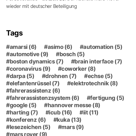
wieder mit deutscher Beteiligung
Tags
amarsi
(6)
asimo
(6)
automation
(5)
automotive
(9)
bosch
(5)
boston dynamics
(7)
brain interface
(7)
coronavirus
(9)
coworker
(8)
darpa
(5)
drohnen
(7)
echse
(5)
elefantenrüssel
(7)
elektrotechnik
(8)
fahrerassistenz
(6)
fahrerassistenzsystem
(6)
fertigung
(5)
google
(5)
hannover messe
(8)
harting
(7)
icub
(16)
iit
(11)
konferenz
(6)
kuka
(13)
lesezeichen
(5)
mars
(9)
mars rover
(9)