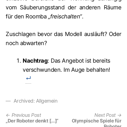
vom Säuberungsstand der anderen Räume
für den Roomba
„freischalten“
.
Zuschlagen bevor das Modell ausläuft? Oder
noch abwarten?
Nachtrag
: Das Angebot ist bereits
verschwunden. Im Auge behalten!
Archived:
Allgemein
Previous
Ne
Beitrags-
Previous Post
Next Post
post:
po
„Der Roboter denkt […]“
Olympische Spiele für
Navigation
Roboter